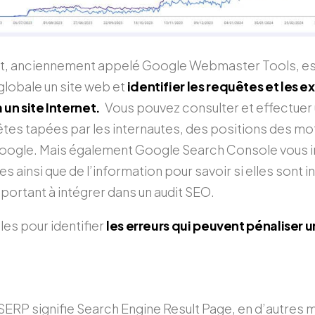
uit, anciennement appelé Google Webmaster Tools, es
globale un site web et
identifier les requêtes et les e
 un site Internet.
Vous pouvez consulter et effectuer u
tes tapées par les internautes, des positions des mo
Google. Mais également Google Search Console vous i
ainsi que de l’information pour savoir si elles sont 
portant à intégrer dans un audit SEO.
les pour identifier
les erreurs qui peuvent pénaliser
SERP signifie Search Engine Result Page, en d’autres m