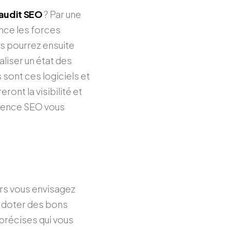
n audit SEO
? Par une
nce les forces
us pourrez ensuite
aliser un état des
 sont ces logiciels et
ront la visibilité et
agence SEO vous
ors vous envisagez
se doter des bons
 précises qui vous