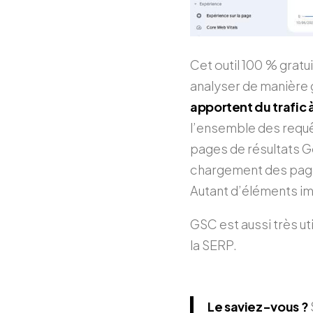
Cet outil 100 % grat
analyser de manière 
apportent du trafic à
l’ensemble des requê
pages de résultats 
chargement des pages 
Autant d’éléments im
GSC est aussi très uti
la SERP.
Le saviez-vous ?