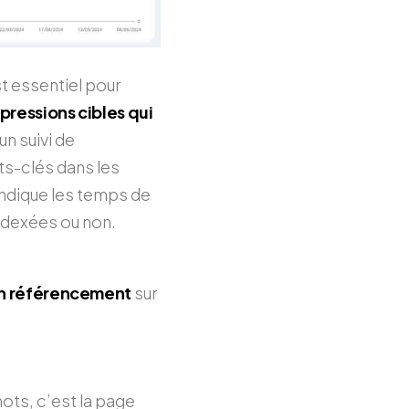
t essentiel pour
xpressions cibles qui
n suivi de
ts-clés dans les
ndique les temps de
indexées ou non.
 un référencement
sur
ots, c’est la page