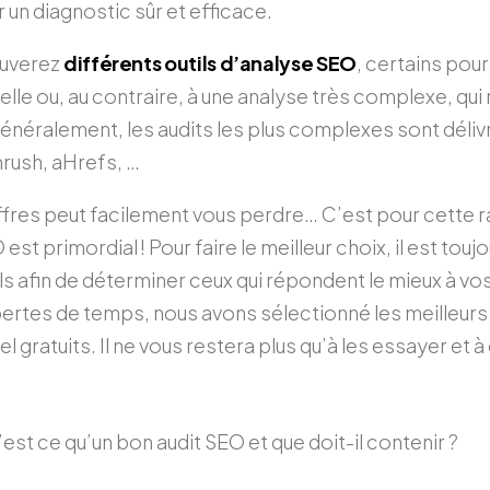
 un diagnostic sûr et efficace.
ouverez
différents outils d’analyse SEO
, certains pou
elle ou, au contraire, à une analyse très complexe, qui
énéralement, les audits les plus complexes sont délivr
ush, aHrefs, …
ffres peut facilement vous perdre… C’est pour cette r
 est primordial ! Pour faire le meilleur choix, il est t
ils afin de déterminer ceux qui répondent le mieux à vo
pertes de temps, nous avons sélectionné les meilleurs 
gratuits. Il ne vous restera plus qu’à les essayer et à 
’est ce qu’un bon audit SEO et que doit-il contenir ?