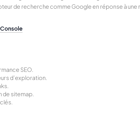
oteur de recherche comme Google en réponse à une 
 Console
rmance SEO.
urs d’exploration.
nks.
n de sitemap.
clés.