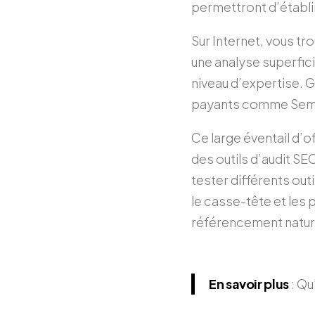
permettront d’établir
Sur Internet, vous tr
une analyse superfici
niveau d’expertise. G
payants comme Semr
Ce large éventail d’o
des outils d’audit SEO
tester différents out
le casse-tête et les 
référencement naturel 
En savoir plus
: Qu