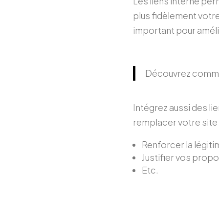
Les liens interne pe
plus fidèlement votr
important pour amélio
Découvrez commen
Intégrez aussi des li
remplacer votre site 
Renforcer la légit
Justifier vos propos
Etc.