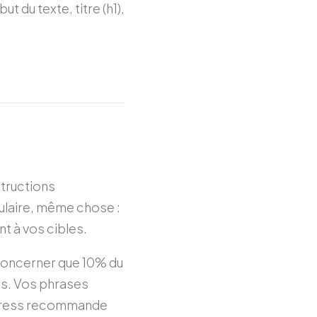
t du texte, titre (h1),
tructions
bulaire, même chose :
t à vos cibles.
 concerner que 10% du
tes. Vos phrases
rdPress recommande