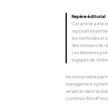
Repère éditorial
Cet article a été 
reposait essentiel
les méthodes et st
des moteurs de rép
Les éléments prés
logiques de référ
Incontournable parmi
management system) a
se lancer dans la ré
contenus WordPress p