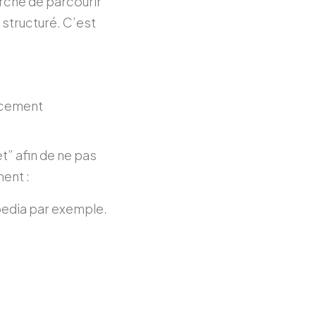
rche de parcourir
 structuré. C’est
ncement
et” afin de ne pas
nent :
pedia par exemple.